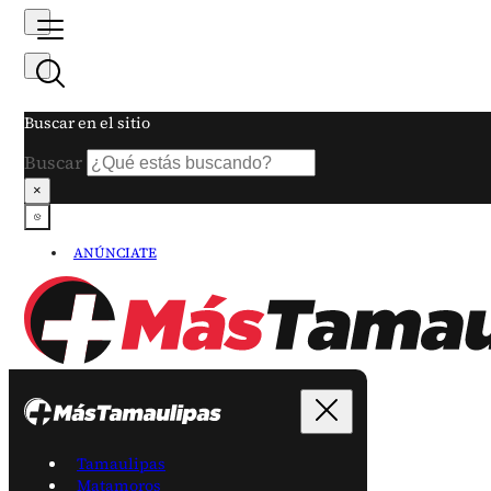
Buscar en el sitio
Buscar
×
ANÚNCIATE
Tamaulipas
Matamoros