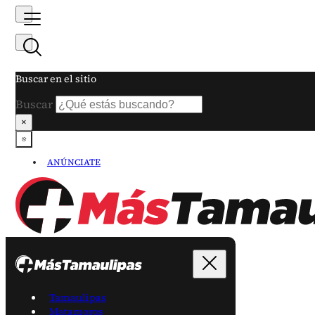
Buscar en el sitio
Buscar
×
ANÚNCIATE
Tamaulipas
Matamoros